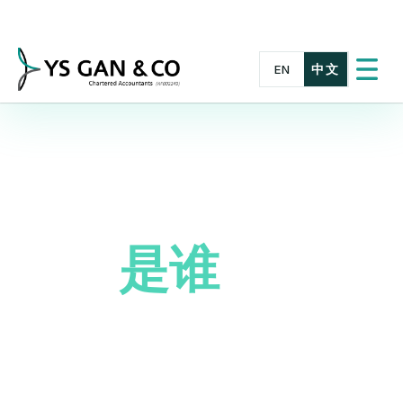
Skip
to
content
中文
EN
切
换
菜
单
我们
是谁
您在技术卓越
与财务治理方面值得信赖的合
作伙伴