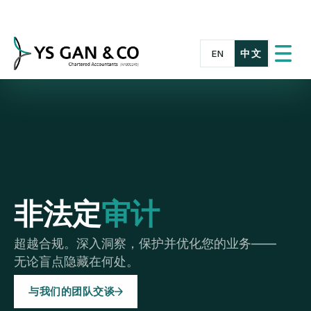
Skip
to
content
中文
EN
切
换
菜
单
非法定
审计
超越合规。深入洞察，保护并优化您的业务——
无论盲点隐藏在何处。
与我们的团队交谈